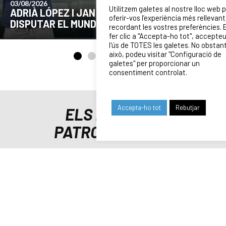
24/07/2026
Utilitzem galetes al nostre lloc web 
COMUNICAT DE LA JUNTA DIRECTIVA SOBRE
oferir-vos l’experiència més rellevant
EL MOMENT ACTUAL DEL CLUB
recordant les vostres preferències. 
fer clic a "Accepta-ho tot", accepte
l'ús de TOTES les galetes. No obstan
això, podeu visitar "Configuració de
galetes" per proporcionar un
consentiment controlat.
Accepta-ho tot
Rebutjar
ELS NOSTRES
PATROCINADORS