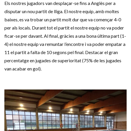
Els
nostres
jugadors
van
desplaçar
-se
fins
a Anglès per a
disputar un
nou
partit
de
lliga
. El
nostre
equip
,
amb
moltes
baixes
, es va
trobar
un
partit
molt
dur
que va
començar
4-0
per
als
locals
. Durant
tot
el
partit
el
nostre
equip
no
va
poder
ficar-se per
davant
. Al final,
gràcies
a una bona última
part
(1-
4) el
nostre
equip
va
remuntar
l’encontre
i
va
poder empatar a
11 el
partit
a falta de 10 segons pel final. Destacar el gran
percentatge en jugades de superioritat (75% de les jugades
van acabar en gol)
.