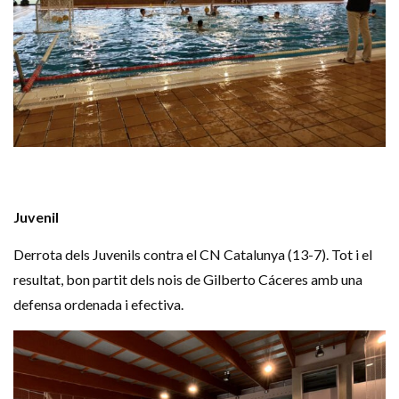
Juvenil
Derrota
dels
Juvenils
contra el CN Catalunya (13-7).
Tot
i el
resultat
, bon
partit
dels
nois
de
Gilberto
Cáceres
amb
una
defensa ordenada i efectiva.