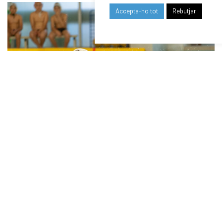
Accepta-ho tot
Rebutjar
Fotografies: Edgar Endrino
BENJAMÍ A
CN Barcelona 5-1 CN Poble Nou