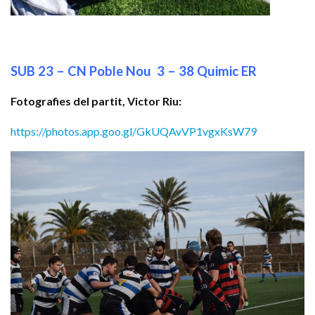
SUB 23 – CN Poble Nou 3 – 38 Quimic ER
Fotografies del partit, Victor Riu:
https://photos.app.goo.gl/GkUQAvVP1vgxKsW79