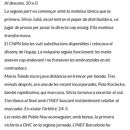
Al descans, 10 a 0.
La segona part va començar amb la mateixa tònica que la
primera. Sílvia Julià, excel·lent en el paper de distribuïdora, va
jugar de pressa per posar la directa cap assaig. Ella mateixa
transformava.
El CNPN feia les vuit substitucions disponibles i retocava el
disseny de l’equip. La màquina seguia funcionant: les melés
anaven cap endavant i no frenaven les embranzides en els
contraatacs.
Maria Toledo escorçava distància en trencar per banda. Tres
minuts després, era una de les recent incorporades, Pola Kociecka,
també rapidíssima, qui marcava. Sílvia tornava a encertar el xut.
S’arribava al final amb l’INEF buscant insistentment retallar al
marcador. En xiular l’àrbitre: 24-5.
Les noies del Poble Nou aconseguien, amb bonus, la primera
victòria a DHC en la segona jornada. L’INEF Barcelona ho