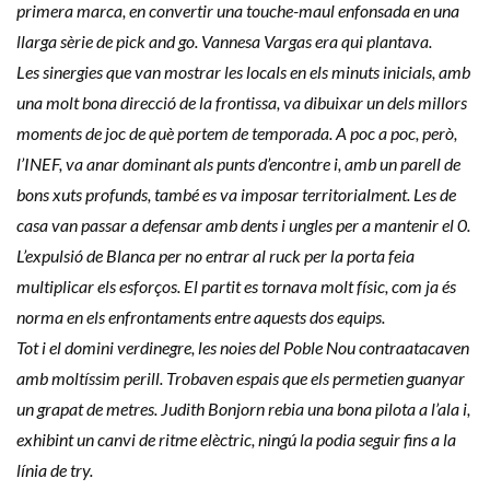
primera marca, en convertir una touche-maul enfonsada en una
llarga sèrie de pick and go. Vannesa Vargas era qui plantava.
Les sinergies que van mostrar les locals en els minuts inicials, amb
una molt bona direcció de la frontissa, va dibuixar un dels millors
moments de joc de què portem de temporada. A poc a poc, però,
l’INEF, va anar dominant als punts d’encontre i, amb un parell de
bons xuts profunds, també es va imposar territorialment. Les de
casa van passar a defensar amb dents i ungles per a mantenir el 0.
L’expulsió de Blanca per no entrar al ruck per la porta feia
multiplicar els esforços. El partit es tornava molt físic, com ja és
norma en els enfrontaments entre aquests dos equips.
Tot i el domini verdinegre, les noies del Poble Nou contraatacaven
amb moltíssim perill. Trobaven espais que els permetien guanyar
un grapat de metres. Judith Bonjorn rebia una bona pilota a l’ala i,
exhibint un canvi de ritme elèctric, ningú la podia seguir fins a la
línia de try.