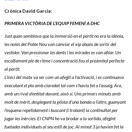
Crònica David García:
PRIMERA VICTÒRIA DE L’EQUIP FEMENÍ A DHC
Just quan semblava que la immersió en el partit no era la idònia,
les noies del Poble Nou van canviar el xip abans de sortir del
vestidor. Van pressionar les dents i les mirades es van afilar. Un
escalfament ple de ritme i concentració fou el preàmbul perfecte
al partit.
L’inici del matx va ser com un afegit a l’activació, i es continuava
executant el pla amb claredat tal com s’havia fet a l’assaig. Ara,
amb un rival d’entitat davant, això sí. Uns primers minuts amb
molt de mèrit, desplegant la pilota d’una banda a l’altre, guanyant
l’esquena repetidament i buscant (i trobant) la continuïtat per
jugar les inèrcies. El CNPN ho va brodar a la sortida, afegint
fuetades individuals al seu estil de joc. Al minut 3 ja havien fet la