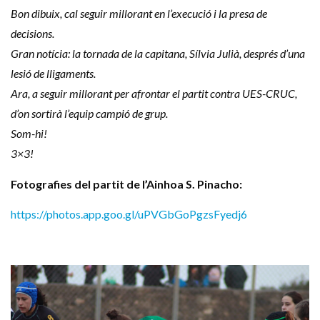
Bon dibuix, cal seguir millorant en l’execució i la presa de
decisions.
Gran notícia: la tornada de la capitana, Sílvia Julià, després d’una
lesió de lligaments.
Ara, a seguir millorant per afrontar el partit contra UES-CRUC,
d’on sortirà l’equip campió de grup.
Som-hi!
3×3!
Fotografies del partit de l’Ainhoa S. Pinacho:
https://photos.app.goo.gl/uPVGbGoPgzsFyedj6