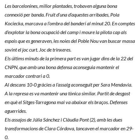
Les barcelonines, millor plantades, trobaven alguna bona
connexió per banda. Fruit d’una d’aquestes arribades, Pola
Kociecka, marcava a l’ombra del banderí al minut 20. En comptes
d’explotar la bona ocupació del camp i moure la pilota cap als
espais que es generaven, les noies del Poble Nou van buscar massa
sovint el joc curt. Joc de trinxeres.
Els últims minuts de la primera part es van jugar dins de la 22 del
CNPN, que amb una bona defensa aconseguia mantenir el
marcador contrari a 0.
Al descans 10-0 gràcies a l’assaig aconseguit per Sara Mendavia.
A la represa es va mantenir una tònica similar. Partit de desgast
en què el Sitges-Tarragona mai va abaixar els braços. Defenses
aguerrides.
Els assajos de Júlia Sánchez i Clàudia Pont (2), amb les dues
transformacions de Clara Córdova, tancaven el marcador en 29-
0.