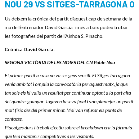
NOU 29 VS SITGES-TARRAGONA 0
Us deixem la crònica del partit d’aquest cap de setmana de la
mà de l’entrenador David García i més a baix podeu trobar
les fotografies del partit de l’Ainhoa S. Pinacho.
Crònica David García:
SEGONA VICTÒRIA DE LES NOIES DEL CN Poble Nou
El primer partit a casa no va ser gens senzill. El Sitges-Tarragona
venia amb tot i omplia la convocatòria per aquest matx, ja que
tan sols els hi valia un resultat per continuar optant a la part alta
del quadre: guanyar. Jugaven la seva final i van plantejar un partit
molt físic des del primer minut. Mai van refusar els punts de
contacte.
Placatges durs i treball efectiu sobre el breakdown era la fórmula
que feia mantenir competitives a les visitants.