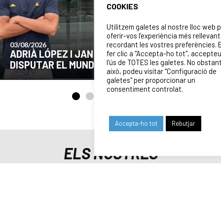
COOKIES
Utilitzem galetes al nostre lloc web 
oferir-vos l’experiència més rellevant
recordant les vostres preferències. 
24/07/2026
COMUNICAT DE LA JUNTA DIRECTIVA SOBRE
fer clic a "Accepta-ho tot", accepte
l'ús de TOTES les galetes. No obstan
EL MOMENT ACTUAL DEL CLUB
això, podeu visitar "Configuració de
galetes" per proporcionar un
consentiment controlat.
Accepta-ho tot
Rebutjar
ELS NOSTRES
PATROCINADORS