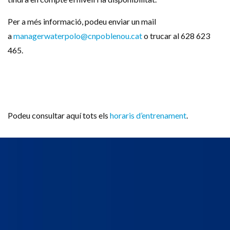
Per a més informació, podeu enviar un mail
a
managerwaterpolo@cnpoblenou.cat
o trucar al 628 623
465.
Podeu consultar aquí tots els
horaris d’entrenament
.