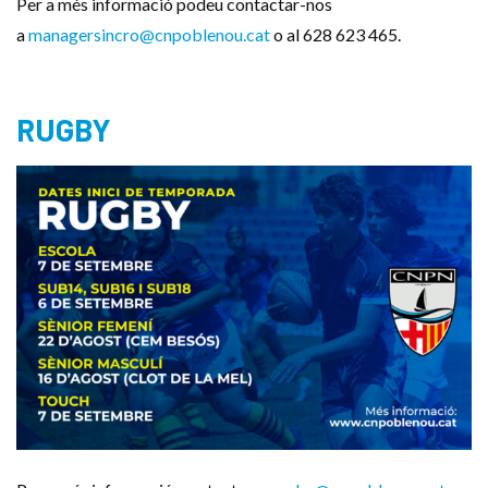
Per a més informació podeu contactar-nos
a
managersincro@cnpoblenou.cat
o al 628 623 465.
RUGBY