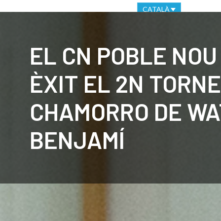
OFICINA VIRTUAL
CANAL ÈTIC
CATALÀ
CLUB
C
EL CN POBLE NOU
ÈXIT EL 2N TORN
CHAMORRO DE W
BENJAMÍ