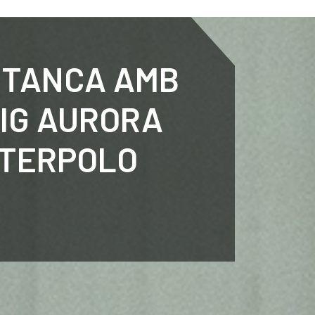
ENTENARI
ESPORTS
AGENDA
NOTÍCIES
O
 TANCA AMB
EIG AURORA
ATERPOLO