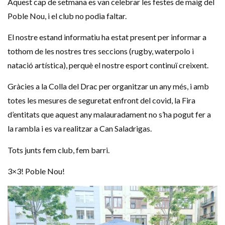
Aquest cap de setmana es van celebrar les festes de maig del
Poble Nou, i el club no podia faltar.
El nostre estand informatiu ha estat present per informar a
tothom de les nostres tres seccions (rugby, waterpolo i
natació artística), perquè el nostre esport continuï creixent.
Gràcies a la Colla del Drac per organitzar un any més, i amb
totes les mesures de seguretat enfront del covid, la Fira
d’entitats que aquest any malauradament no s’ha pogut fer a
la rambla i es va realitzar a Can Saladrigas.
Tots junts fem club, fem barri.
3×3! Poble Nou!