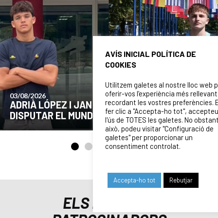
AVÍS INICIAL POLÍTICA DE
COOKIES
Utilitzem galetes al nostre lloc web 
oferir-vos l’experiència més rellevant
24/07/2026
recordant les vostres preferències. 
COMUNICAT DE LA JUNTA DIRECTIVA SOBRE
fer clic a "Accepta-ho tot", accepte
EL MOMENT ACTUAL DEL CLUB
l'ús de TOTES les galetes. No obstan
això, podeu visitar "Configuració de
galetes" per proporcionar un
consentiment controlat.
Accepta-ho tot
Rebutjar
ELS NOSTRES