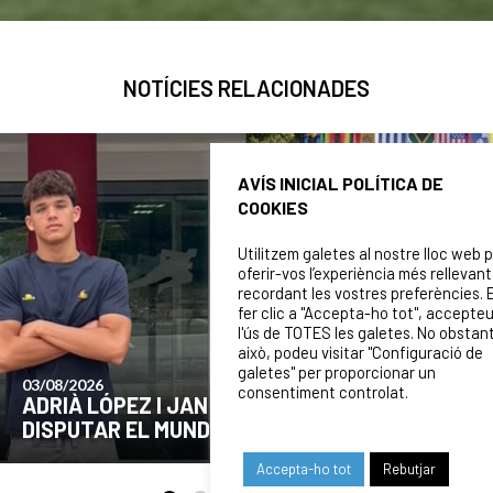
NOTÍCIES RELACIONADES
AVÍS INICIAL POLÍTICA DE
COOKIES
Utilitzem galetes al nostre lloc web 
oferir-vos l’experiència més rellevant
recordant les vostres preferències. 
fer clic a "Accepta-ho tot", accepte
l'ús de TOTES les galetes. No obstan
això, podeu visitar "Configuració de
galetes" per proporcionar un
24/07/2026
consentiment controlat.
COMUNICAT DE LA JUNTA DIRECTIVA SOBRE
EL MOMENT ACTUAL DEL CLUB
Accepta-ho tot
Rebutjar