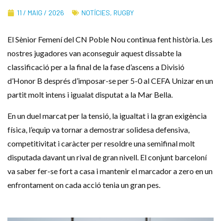
11 / MAIG / 2026
NOTÍCIES
,
RUGBY
El Sènior Femení del CN Poble Nou continua fent història. Les
nostres jugadores van aconseguir aquest dissabte la
classificació per a la final de la fase d’ascens a Divisió
d’Honor B després d’imposar-se per 5-0 al CEFA Unizar en un
partit molt intens i igualat disputat a la Mar Bella.
En un duel marcat per la tensió, la igualtat i la gran exigència
física, l’equip va tornar a demostrar solidesa defensiva,
competitivitat i caràcter per resoldre una semifinal molt
disputada davant un rival de gran nivell. El conjunt barceloní
va saber fer-se fort a casa i mantenir el marcador a zero en un
enfrontament on cada acció tenia un gran pes.