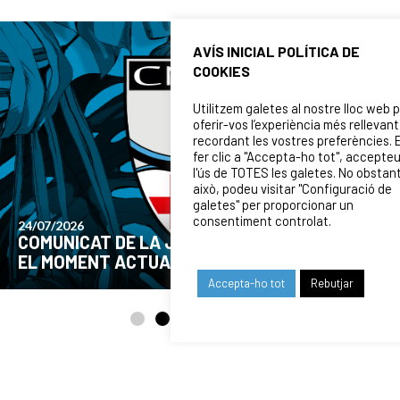
AVÍS INICIAL POLÍTICA DE
COOKIES
Utilitzem galetes al nostre lloc web 
oferir-vos l’experiència més rellevant
recordant les vostres preferències. 
fer clic a "Accepta-ho tot", accepte
l'ús de TOTES les galetes. No obstan
això, podeu visitar "Configuració de
galetes" per proporcionar un
consentiment controlat.
24/07/2026
COMUNICAT DE LA JUNTA DIRECTIVA SOBRE
EL MOMENT ACTUAL DEL CLUB
Accepta-ho tot
Rebutjar