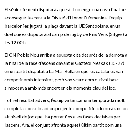
El sènior femení disputarà aquest diumenge una nova final per
aconseguir l’ascens a la Divisió d’Honor B femenina. L’equip
barceloní es jugarà la plaça davant la UE Santboiana, en un
duel que es disputarà al camp de rugby de Pins Vens (Sitges) a
les 12.00 h.
El CN Poble Nou arriba a aquesta cita després de la derrota a
la final de la fase d’ascens davant el Gaztedi Neskak (15-27),
en un partit disputat a La Mar Bella en què les catalanes van
competir amb intensitat, però van veure com el rival basc
s’imposava amb més encert en els moments clau del joc.
Tot i el resultat advers, l’equip va tancar una temporada molt
completa, consolidant un projecte competitiu i demostrant un
alt nivell de joc que l’ha portat fins a les fases decisives per
l’ascens. Ara, el conjunt afronta aquest últim partit com una