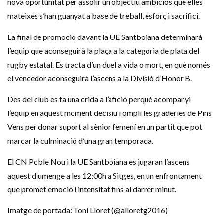
nova oportunitat per assolir un objectiu ambiciós que elles
mateixes s’han guanyat a base de treball, esforç i sacrifici.
La final de promoció davant la UE Santboiana determinarà
l’equip que aconseguirà la plaça a la categoria de plata del
rugby estatal. Es tracta d’un duel a vida o mort, en què només
el vencedor aconseguirà l’ascens a la Divisió d’Honor B.
Des del club es fa una crida a l’afició perquè acompanyi
l’equip en aquest moment decisiu i ompli les graderies de Pins
Vens per donar suport al sènior femení en un partit que pot
marcar la culminació d’una gran temporada.
El CN Poble Nou i la UE Santboiana es jugaran l’ascens
aquest diumenge a les 12:00h a Sitges, en un enfrontament
que promet emoció i intensitat fins al darrer minut.
Imatge de portada: Toni Lloret (@alloretg2016)