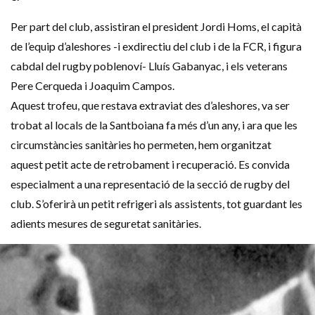
Per part del club, assistiran el president Jordi Homs, el capità
de l’equip d’aleshores -i exdirectiu del club i de la FCR, i figura
cabdal del rugby poblenoví- Lluís Gabanyac, i els veterans
Pere Cerqueda i Joaquim Campos.
Aquest trofeu, que restava extraviat des d’aleshores, va ser
trobat al locals de la Santboiana fa més d’un any, i ara que les
circumstàncies sanitàries ho permeten, hem organitzat
aquest petit acte de retrobament i recuperació. Es convida
especialment a una representació de la secció de rugby del
club. S’oferirà un petit refrigeri als assistents, tot guardant les
adients mesures de seguretat sanitàries.