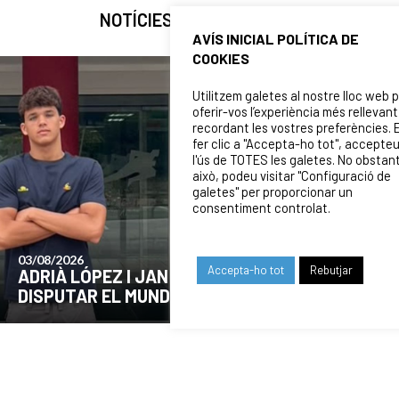
NOTÍCIES RELACIONADES
AVÍS INICIAL POLÍTICA DE
COOKIES
Utilitzem galetes al nostre lloc web 
oferir-vos l’experiència més rellevant
recordant les vostres preferències. 
fer clic a "Accepta-ho tot", accepte
l'ús de TOTES les galetes. No obstan
això, podeu visitar "Configuració de
galetes" per proporcionar un
consentiment controlat.
24/07/2026
Accepta-ho tot
Rebutjar
ORCA, CONVOCATS PER
COMUNICAT DE LA JUN
16 DE ZAGREB
EL MOMENT ACTUAL D