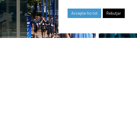
Accepta-ho tot
Rebutjar
24/07/2026
COMUNICAT DE LA JUNTA DIRECTIVA SOBRE
EL MOMENT ACTUAL DEL CLUB
ELS NOSTRES
PATROCINADORS