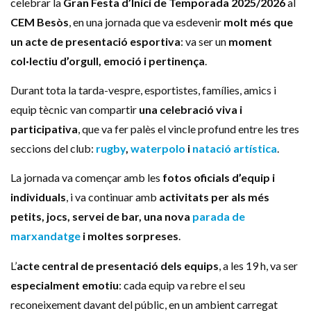
celebrar la
Gran Festa d’Inici de Temporada 2025/2026
al
CEM Besòs
, en una jornada que va esdevenir
molt més que
un acte de presentació esportiva
: va ser un
moment
col·lectiu d’orgull, emoció i pertinença
.
Durant tota la tarda-vespre, esportistes, famílies, amics i
equip tècnic van compartir
una celebració viva i
participativa
, que va fer palès el vincle profund entre les tres
seccions del club:
rugby
,
waterpolo
i
natació artística
.
La jornada va començar amb les
fotos oficials d’equip i
individuals
, i va continuar amb
activitats per als més
petits, jocs, servei de bar, una nova
parada de
marxandatge
i moltes sorpreses
.
L’
acte central de presentació dels equips
, a les 19 h, va ser
especialment emotiu
: cada equip va rebre el seu
reconeixement davant del públic, en un ambient carregat