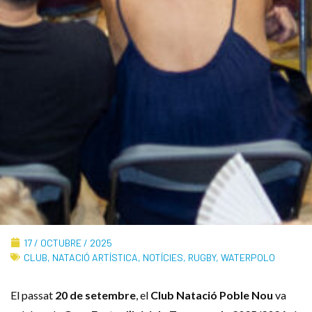
17 / OCTUBRE / 2025
CLUB
,
NATACIÓ ARTÍSTICA
,
NOTÍCIES
,
RUGBY
,
WATERPOLO
El passat
20 de setembre
, el
Club Natació Poble Nou
va