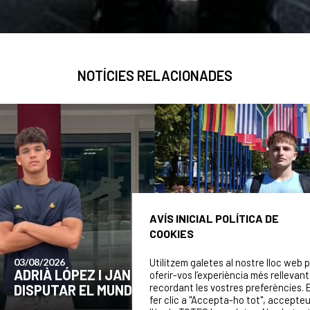
NOTÍCIES RELACIONADES
AVÍS INICIAL POLÍTICA DE
COOKIES
Utilitzem galetes al nostre lloc web 
24/07/2026
COMUNICAT DE LA JUNTA DIRECTIVA SOBRE
oferir-vos l’experiència més rellevant
recordant les vostres preferències. 
EL MOMENT ACTUAL DEL CLUB
fer clic a "Accepta-ho tot", accepte