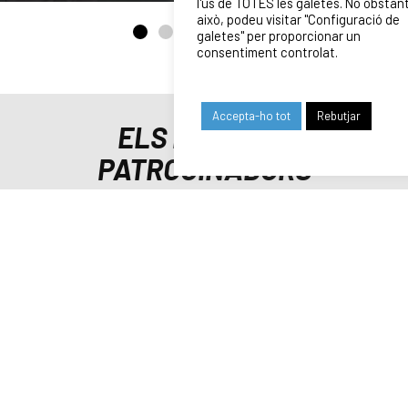
l'ús de TOTES les galetes. No obstan
això, podeu visitar "Configuració de
galetes" per proporcionar un
consentiment controlat.
Accepta-ho tot
Rebutjar
ELS NOSTRES
PATROCINADORS