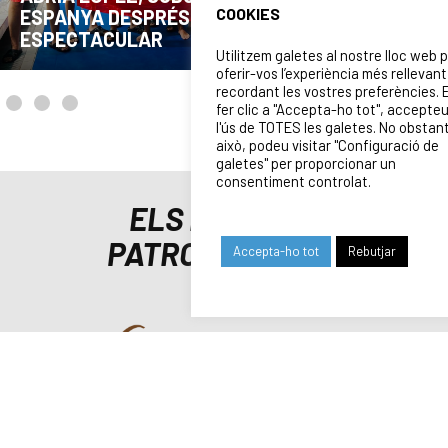
COOKIES
ADRIÀ LÓPEZ I JAN LLORCA, CONVOCATS PER
DISPUTAR EL MUNDIAL U16 DE ZAGREB
Utilitzem galetes al nostre lloc web 
oferir-vos l’experiència més rellevant
recordant les vostres preferències. 
fer clic a "Accepta-ho tot", accepte
l'ús de TOTES les galetes. No obstan
això, podeu visitar "Configuració de
galetes" per proporcionar un
consentiment controlat.
ELS NOSTRES
PATROCINADORS
Accepta-ho tot
Rebutjar