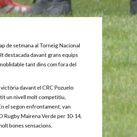
ap de setmana al Torneig Nacional
olt destacada davant grans equips
inoblidable tant dins com fora del
 victòria davant el CRC Pozuelo
it un nivell molt competitiu,
. En el segon enfrontament, van
 CD Rugby Mairena Verde per 10-14,
 molt bones sensacions.