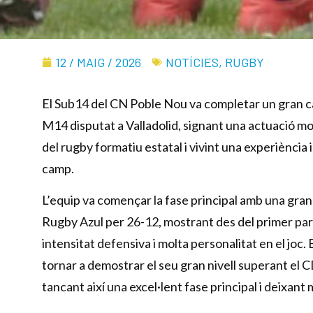
12 / MAIG / 2026
NOTÍCIES
,
RUGBY
El Sub14 del CN Poble Nou va completar un gran c
M14 disputat a Valladolid, signant una actuació m
del rugby formatiu estatal i vivint una experiència 
camp.
L’equip va començar la fase principal amb una gran
Rugby Azul per 26-12, mostrant des del primer part
intensitat defensiva i molta personalitat en el joc
tornar a demostrar el seu gran nivell superant el
tancant així una excel·lent fase principal i deixant