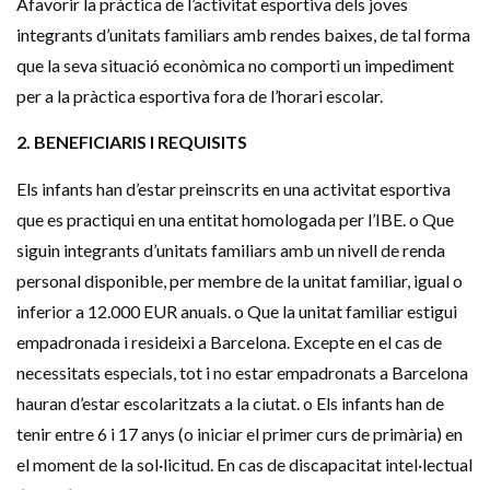
Afavorir la pràctica de l’activitat esportiva dels joves
integrants d’unitats familiars amb rendes baixes, de tal forma
que la seva situació econòmica no comporti un impediment
per a la pràctica esportiva fora de l’horari escolar.
2. BENEFICIARIS I REQUISITS
Els infants han d’estar preinscrits en una activitat esportiva
que es practiqui en una entitat homologada per l’
IBE
.
o
Que
siguin integrants d’unitats familiars amb un nivell de renda
personal disponible, per membre de la unitat familiar, igual o
inferior a 12.000
EUR
anuals.
o
Que la unitat familiar estigui
empadronada i resideixi a Barcelona. Excepte en el cas de
necessitats especials, tot i no estar empadronats a Barcelona
hauran d’estar escolaritzats a la ciutat. o Els infants han de
tenir entre 6 i 17 anys (o iniciar el primer curs de primària) en
el moment de la sol·licitud. En cas de discapacitat intel·lectual