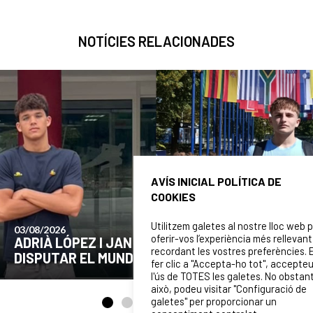
NOTÍCIES RELACIONADES
AVÍS INICIAL POLÍTICA DE
COOKIES
Utilitzem galetes al nostre lloc web 
24/07/2026
oferir-vos l’experiència més rellevant
COMUNICAT DE LA JUNTA DIRECTIVA SOBRE
recordant les vostres preferències. 
EL MOMENT ACTUAL DEL CLUB
fer clic a "Accepta-ho tot", accepte
l'ús de TOTES les galetes. No obstan
això, podeu visitar "Configuració de
galetes" per proporcionar un