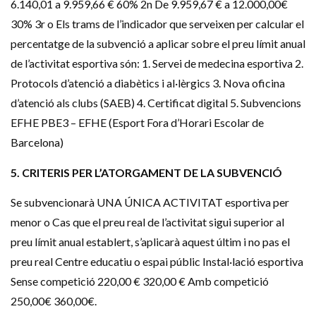
6.140,01 a 9.959,66 € 60% 2n De 9.959,67 € a
12.000,00€
30% 3r o Els trams de l’indicador que serveixen per calcular el
percentatge de la subvenció a aplicar sobre el preu límit anual
de l’activitat esportiva són: 1. Servei de medecina esportiva 2.
Protocols d’atenció a diabètics i al·lèrgics 3. Nova oficina
d’atenció als clubs (
SAEB
) 4. Certificat digital 5. Subvencions
EFHE
PBE3
–
EFHE
(Esport Fora d’Horari Escolar de
Barcelona)
5. CRITERIS PER L’ATORGAMENT DE LA SUBVENCIÓ
Se subvencionarà UNA ÚNICA ACTIVITAT esportiva per
menor o Cas que el preu real de l’activitat sigui superior al
preu límit anual establert, s’aplicarà aquest últim i no pas el
preu real Centre educatiu o espai públic Instal·lació esportiva
Sense competició 220,00 € 320,00 € Amb competició
250,00€
360,00€
.