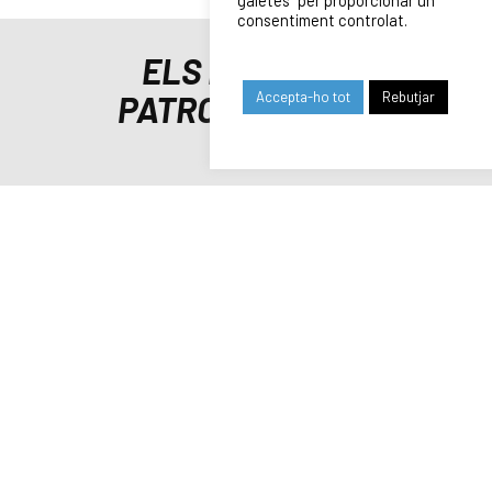
consentiment controlat.
ELS NOSTRES
Accepta-ho tot
Rebutjar
PATROCINADORS