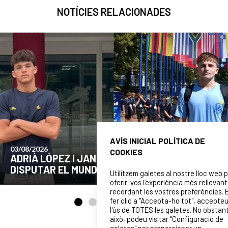
NOTÍCIES RELACIONADES
AVÍS INICIAL POLÍTICA DE
24/07/2026
COOKIES
COMUNICAT DE LA JUNTA DIRECTIVA SOBRE
EL MOMENT ACTUAL DEL CLUB
Utilitzem galetes al nostre lloc web 
oferir-vos l’experiència més rellevant
recordant les vostres preferències. 
fer clic a "Accepta-ho tot", accepte
l'ús de TOTES les galetes. No obstan
això, podeu visitar "Configuració de
galetes" per proporcionar un