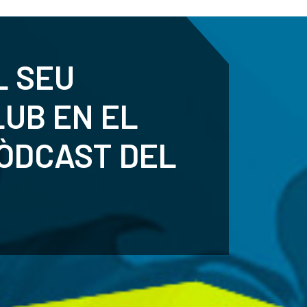
ENTENARI
ESPORTS
AGENDA
NOTÍCIES
O
L SEU
LUB EN EL
ÒDCAST DEL