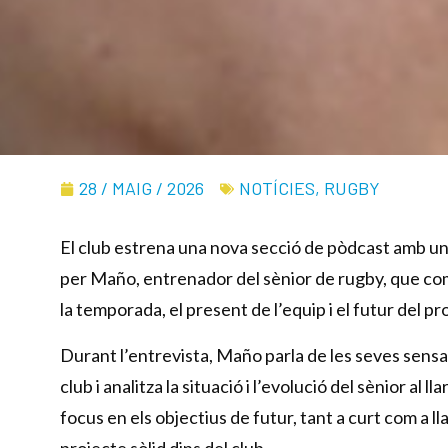
28 / MAIG / 2026
NOTÍCIES
,
RUGBY
El club estrena una nova secció de pòdcast amb u
per Maño, entrenador del sènior de rugby, que com
la temporada, el present de l’equip i el futur del pr
Durant l’entrevista, Maño parla de les seves sensa
club i analitza la situació i l’evolució del sènior al
focus en els objectius de futur, tant a curt com a ll
projecte sòlid dins del club.