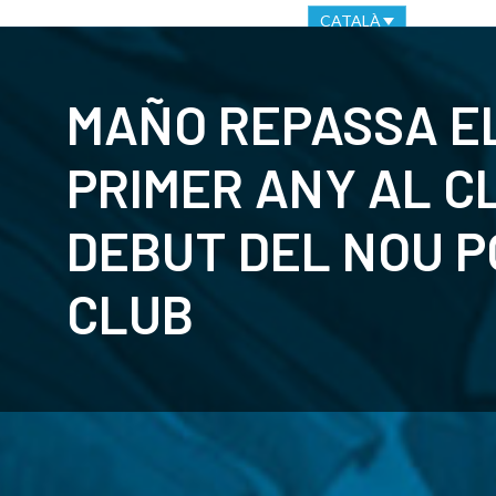
OFICINA VIRTUAL
CANAL ÈTIC
CATALÀ
CLUB
C
MAÑO REPASSA E
PRIMER ANY AL C
DEBUT DEL NOU P
CLUB