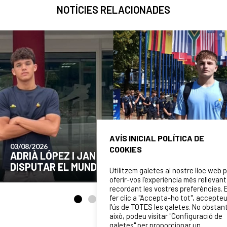
NOTÍCIES RELACIONADES
AVÍS INICIAL POLÍTICA DE
24/07/2026
COOKIES
COMUNICAT DE LA JUNTA DIRECTIVA SOBRE
EL MOMENT ACTUAL DEL CLUB
Utilitzem galetes al nostre lloc web 
oferir-vos l’experiència més rellevant
recordant les vostres preferències. 
fer clic a "Accepta-ho tot", accepte
l'ús de TOTES les galetes. No obstan
això, podeu visitar "Configuració de
galetes" per proporcionar un