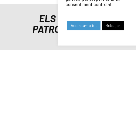
consentiment controlat.
ELS NOSTRES
Accepta-ho tot
Rebutjar
PATROCINADORS