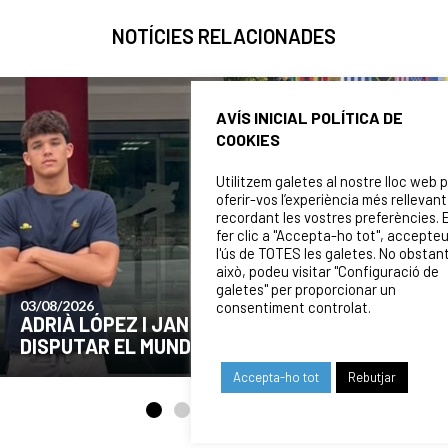
NOTÍCIES RELACIONADES
AVÍS INICIAL POLÍTICA DE
COOKIES
Utilitzem galetes al nostre lloc web 
oferir-vos l’experiència més rellevant
recordant les vostres preferències. 
fer clic a "Accepta-ho tot", accepte
l'ús de TOTES les galetes. No obstan
això, podeu visitar "Configuració de
galetes" per proporcionar un
24/07/2026
consentiment controlat.
COMUNICAT DE LA JUNTA DIRECTIVA SOBRE
EL MOMENT ACTUAL DEL CLUB
Accepta-ho tot
Rebutjar