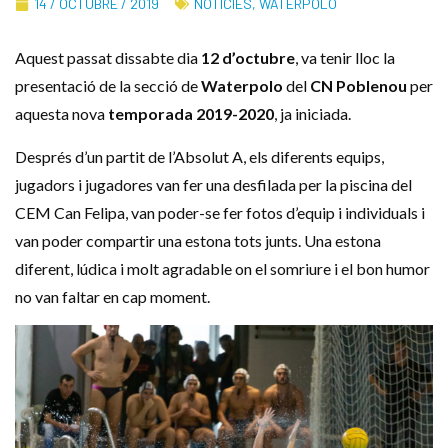
14 / OCTUBRE / 2019
NOTÍCIES
,
WATERPOLO
Aquest passat dissabte dia
12 d’octubre
, va tenir lloc la
presentació de la secció de
Waterpolo
del
CN Poblenou
per
aquesta nova
temporada 2019-2020
, ja iniciada.
Després d’un partit de l’Absolut A, els diferents equips,
jugadors i jugadores van fer una desfilada per la piscina del
CEM Can Felipa, van poder-se fer fotos d’equip i individuals i
van poder compartir una estona tots junts. Una estona
diferent, lúdica i molt agradable on el somriure i el bon humor
no van faltar en cap moment.