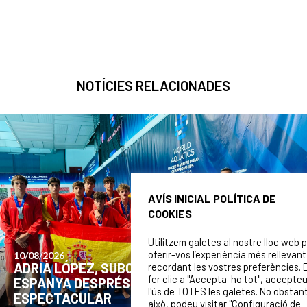
NOTÍCIES RELACIONADES
AVÍS INICIAL POLÍTICA DE
COOKIES
Utilitzem galetes al nostre lloc web 
oferir-vos l’experiència més rellevant
recordant les vostres preferències. 
03/08/2026
fer clic a "Accepta-ho tot", accepte
ADRIÀ LÓPEZ I JAN LLORCA, CONVOCATS PE
l'ús de TOTES les galetes. No obstan
DISPUTAR EL MUNDIAL U16 DE ZAGREB
això, podeu visitar "Configuració de