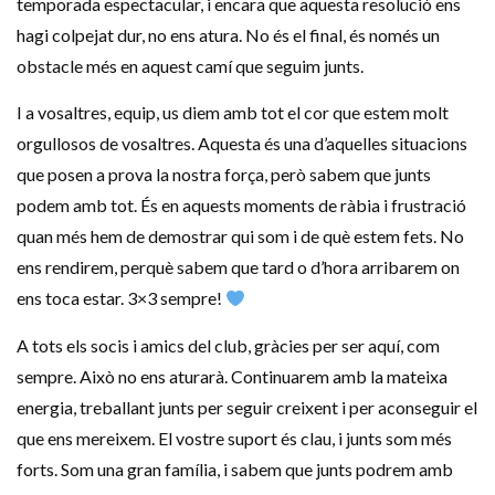
temporada espectacular, i encara que aquesta resolució ens
hagi colpejat dur, no ens atura. No és el final, és només un
obstacle més en aquest camí que seguim junts.
I a vosaltres, equip, us diem amb tot el cor que estem molt
orgullosos de vosaltres. Aquesta és una d’aquelles situacions
que posen a prova la nostra força, però sabem que junts
podem amb tot. És en aquests moments de ràbia i frustració
quan més hem de demostrar qui som i de què estem fets. No
ens rendirem, perquè sabem que tard o d’hora arribarem on
ens toca estar. 3×3 sempre!
A tots els socis i amics del club, gràcies per ser aquí, com
sempre. Això no ens aturarà. Continuarem amb la mateixa
energia, treballant junts per seguir creixent i per aconseguir el
que ens mereixem. El vostre suport és clau, i junts som més
forts. Som una gran família, i sabem que junts podrem amb