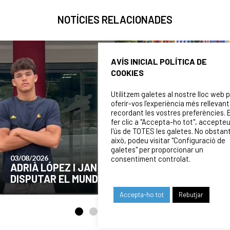
NOTÍCIES RELACIONADES
AVÍS INICIAL POLÍTICA DE
COOKIES
Utilitzem galetes al nostre lloc web 
oferir-vos l’experiència més rellevant
recordant les vostres preferències. 
fer clic a "Accepta-ho tot", accepte
l'ús de TOTES les galetes. No obstan
això, podeu visitar "Configuració de
galetes" per proporcionar un
24/07/2026
consentiment controlat.
COMUNICAT DE LA JUNTA DIRECTIVA SOBRE
EL MOMENT ACTUAL DEL CLUB
Accepta-ho tot
Rebutjar