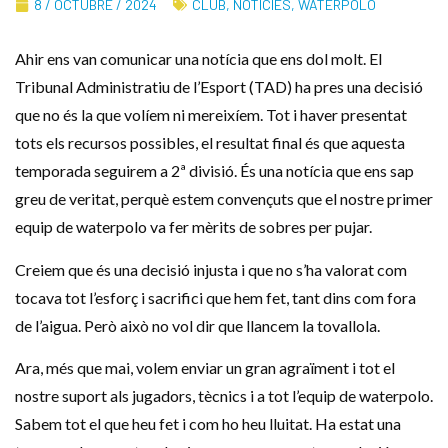
8 / OCTUBRE / 2024
CLUB
,
NOTÍCIES
,
WATERPOLO
Ahir ens van comunicar una notícia que ens dol molt. El
Tribunal Administratiu de l’Esport (TAD) ha pres una decisió
que no és la que volíem ni mereixíem. Tot i haver presentat
tots els recursos possibles, el resultat final és que aquesta
temporada seguirem a 2ª divisió. És una notícia que ens sap
greu de veritat, perquè estem convençuts que el nostre primer
equip de waterpolo va fer mèrits de sobres per pujar.
Creiem que és una decisió injusta i que no s’ha valorat com
tocava tot l’esforç i sacrifici que hem fet, tant dins com fora
de l’aigua. Però això no vol dir que llancem la tovallola.
Ara, més que mai, volem enviar un gran agraïment i tot el
nostre suport als jugadors, tècnics i a tot l’equip de waterpolo.
Sabem tot el que heu fet i com ho heu lluitat. Ha estat una