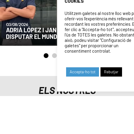
COOKIES
Utilitzem galetes al nostre lloc web 
oferir-vos l’experiència més rellevant
recordant les vostres preferències. 
24/07/2026
COMUNICAT DE LA JUNTA DIRECTIVA SOBRE
fer clic a "Accepta-ho tot", accepte
l'ús de TOTES les galetes. No obstan
EL MOMENT ACTUAL DEL CLUB
això, podeu visitar "Configuració de
galetes" per proporcionar un
consentiment controlat.
Accepta-ho tot
Rebutjar
ELS NOSTRES
PATROCINADORS