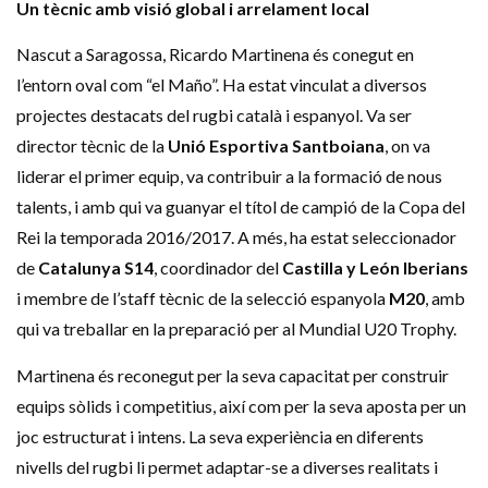
Un tècnic amb visió global i arrelament local
Nascut a Saragossa, Ricardo Martinena és conegut en
l’entorn oval com “el Maño”. Ha estat vinculat a diversos
projectes destacats del rugbi català i espanyol. Va ser
director tècnic de la
Unió Esportiva Santboiana
, on va
liderar el primer equip, va contribuir a la formació de nous
talents, i amb qui va guanyar el títol de campió de la Copa del
Rei la temporada 2016/2017. A més, ha estat seleccionador
de
Catalunya S14
, coordinador del
Castilla y León Iberians
i membre de l’staff tècnic de la selecció espanyola
M20
, amb
qui va treballar en la preparació per al Mundial U20 Trophy. ​
Martinena és reconegut per la seva capacitat per construir
equips sòlids i competitius, així com per la seva aposta per un
joc estructurat i intens. La seva experiència en diferents
nivells del rugbi li permet adaptar-se a diverses realitats i