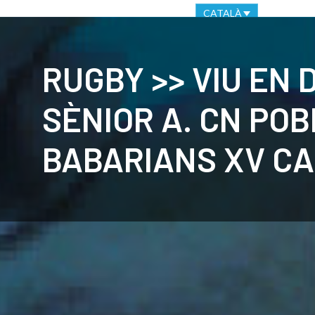
OFICINA VIRTUAL
CANAL ÈTIC
CATALÀ
CLUB
C
RUGBY >> VIU EN 
SÈNIOR A. CN POB
BABARIANS XV CA