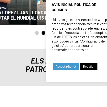
AVÍS INICIAL POLÍTICA DE
24/07/2026
COOKIES
COMUNICAT DE LA JUNTA DIRECTIVA SOBRE
EL MOMENT ACTUAL DEL CLUB
Utilitzem galetes al nostre lloc web 
oferir-vos l’experiència més rellevant
recordant les vostres preferències. 
fer clic a "Accepta-ho tot", accepte
l'ús de TOTES les galetes. No obstan
això, podeu visitar "Configuració de
galetes" per proporcionar un
consentiment controlat.
ELS NOSTRES
PATROCINADORS
Accepta-ho tot
Rebutjar