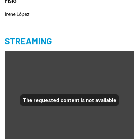
Fisio
Irene López
STREAMING