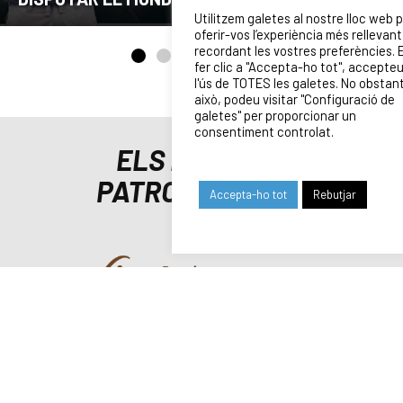
Utilitzem galetes al nostre lloc web 
oferir-vos l’experiència més rellevant
recordant les vostres preferències. 
fer clic a "Accepta-ho tot", accepte
l'ús de TOTES les galetes. No obstan
això, podeu visitar "Configuració de
galetes" per proporcionar un
consentiment controlat.
ELS NOSTRES
PATROCINADORS
Accepta-ho tot
Rebutjar