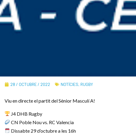
28 / OCTUBRE / 2022
NOTÍCIES
,
RUGBY
Viu en directe el partit del Sènior Masculí A!
J4 DHB Rugby
CN Poble Nou vs. RC Valencia
Dissabte 29 d’octubre a les 16h