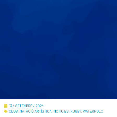
13 / SETEMBRE / 2024
CLUB
,
NATACIÓ ARTÍSTICA
,
NOTÍCIES
,
RUGBY
,
WATERPOLO