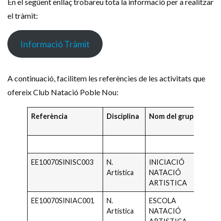
En el següent enllaç trobareu tota la informació per a realitzar
el tràmit:
Informació Tràmit
A continuació, facilitem les referències de les activitats que
ofereix Club Natació Poble Nou:
Referència
Disciplina
Nom del grup
Anys
naix
EE10070SINISC003
N.
INICIACIÓ
2018 
Artística
NATACIÓ
2010
ARTISTICA
EE10070SINIAC001
N.
ESCOLA
2018 
Artística
NATACIÓ
2010