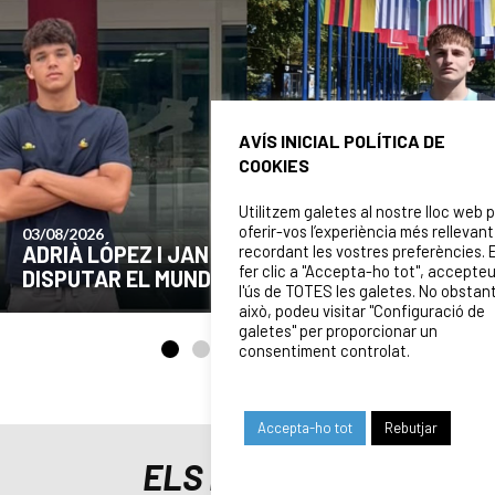
AVÍS INICIAL POLÍTICA DE
COOKIES
Utilitzem galetes al nostre lloc web 
oferir-vos l’experiència més rellevant
24/07/2026
recordant les vostres preferències. 
ATS PER
COMUNICAT DE LA JUNTA DIRECTIV
fer clic a "Accepta-ho tot", accepte
B
EL MOMENT ACTUAL DEL CLUB
l'ús de TOTES les galetes. No obstan
això, podeu visitar "Configuració de
galetes" per proporcionar un
consentiment controlat.
Accepta-ho tot
Rebutjar
ELS NOSTRES