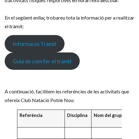
d’activitats físiques i esportives en horari extraescolar.
En el següent enllaç trobareu tota la informació per a realitzar
el tràmit:
Informació Tràmit
Guia de com fer el tràmit
A continuació, facilitem les referències de les activitats que
ofereix Club Natació Poble Nou:
Referència
Disciplina
Nom del grup
Anys
naix