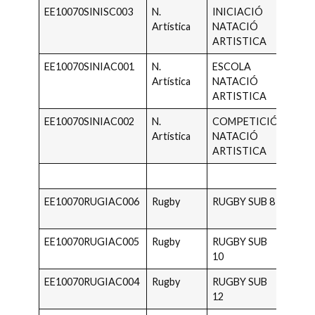
EE10070SINISC003
N.
INICIACIÓ
2020 
Artística
NATACIÓ
2012
ARTISTICA
EE10070SINIAC001
N.
ESCOLA
2020 
Artística
NATACIÓ
2012
ARTISTICA
EE10070SINIAC002
N.
COMPETICIÓ
2015 
Artística
NATACIÓ
2007
ARTISTICA
EE10070RUGIAC006
Rugby
RUGBY SUB 8
2019 
2018
EE10070RUGIAC005
Rugby
RUGBY SUB
2017 
10
2016
EE10070RUGIAC004
Rugby
RUGBY SUB
2015 
12
2014