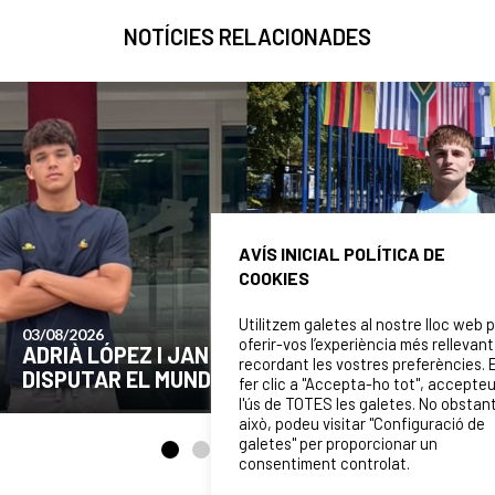
NOTÍCIES RELACIONADES
AVÍS INICIAL POLÍTICA DE
COOKIES
Utilitzem galetes al nostre lloc web 
24/07/2026
oferir-vos l’experiència més rellevant
ATS PER
COMUNICAT DE LA JUNTA DIRECTIV
recordant les vostres preferències. 
B
EL MOMENT ACTUAL DEL CLUB
fer clic a "Accepta-ho tot", accepte
l'ús de TOTES les galetes. No obstan
això, podeu visitar "Configuració de
galetes" per proporcionar un
consentiment controlat.