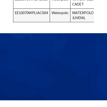
CADET
2010
EE10070WPLIAC004
Waterpolo
WATERPOLO
2009 
JUVENIL
2008