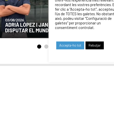
recordant les vostres preferències. 
fer clic a "Accepta-ho tot", accepte
l'ús de TOTES les galetes. No obstan
això, podeu visitar "Configuració de
24/07/2026
galetes" per proporcionar un
COMUNICAT DE LA JUNTA DIRECTIVA SOBRE
consentiment controlat.
EL MOMENT ACTUAL DEL CLUB
Accepta-ho tot
Rebutjar
ELS NOSTRES
PATROCINADORS