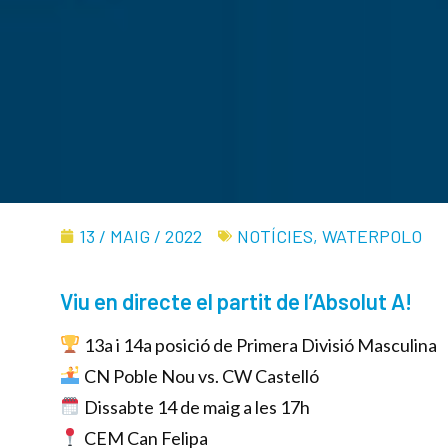
13 / MAIG / 2022
NOTÍCIES
,
WATERPOLO
Viu en directe el partit de l’Absolut A!
13a i 14a posició de Primera Divisió Masculina
‍ CN Poble Nou vs. CW Castelló
Dissabte 14 de maig a les 17h
CEM Can Felipa