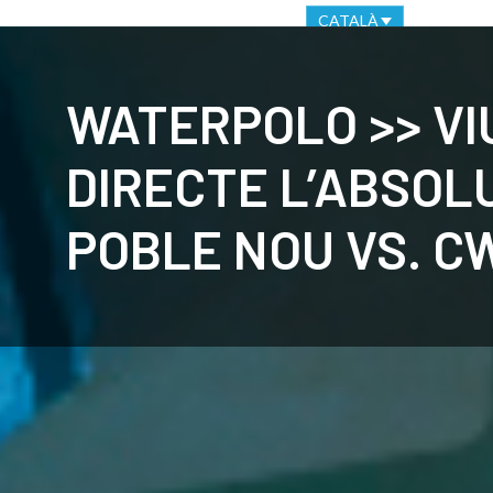
OFICINA VIRTUAL
CANAL ÈTIC
CATALÀ
CLUB
C
WATERPOLO >> VI
DIRECTE L’ABSOLU
POBLE NOU VS. C