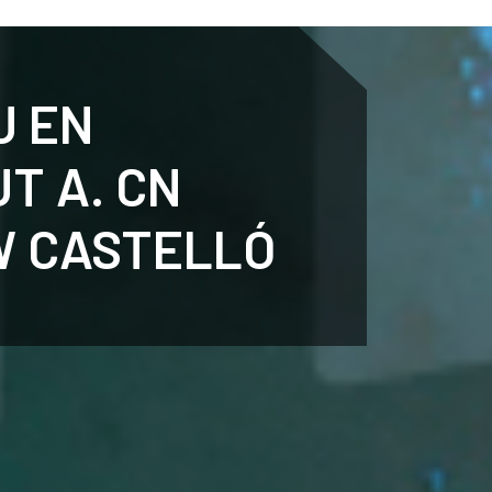
ENTENARI
ESPORTS
AGENDA
NOTÍCIES
O
U EN
T A. CN
W CASTELLÓ