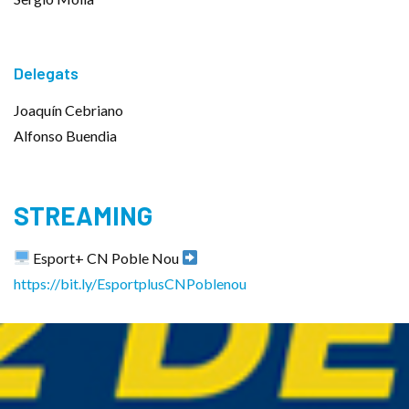
Delegats
Joaquín Cebriano
Alfonso Buendia
STREAMING
Esport+ CN Poble Nou
https://bit.ly/EsportplusCNPoblenou