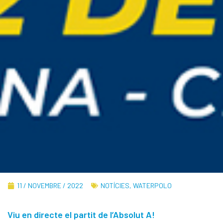
11 / NOVEMBRE / 2022
NOTÍCIES
,
WATERPOLO
Viu en directe el partit de l’Absolut A!