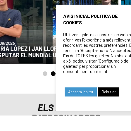
AVÍS INICIAL POLÍTICA DE
COOKIES
Utilitzem galetes al nostre lloc web 
oferir-vos l’experiència més rellevant
24/07/2026
recordant les vostres preferències. 
COMUNICAT DE LA JUNTA DIRECTIVA SOBRE
fer clic a "Accepta-ho tot", accepte
EL MOMENT ACTUAL DEL CLUB
l'ús de TOTES les galetes. No obstan
això, podeu visitar "Configuració de
galetes" per proporcionar un
consentiment controlat.
Accepta-ho tot
Rebutjar
ELS NOSTRES
PATROCINADORS