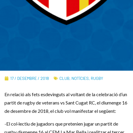
17 / DESEMBRE / 2018
CLUB
,
NOTÍCIES
,
RUGBY
En relació als fets esdevinguts al voltant de la celebració d’un
partit de rugby de veterans vs Sant Cugat RC, el diumenge 16
de desembre de 2018, el club vol manifestar el següent:
-El col·lectiu de jugadors que pretenien jugar un partit de
rugby diumenge 16 al CEM La Mar Bella i realitzar el tercer