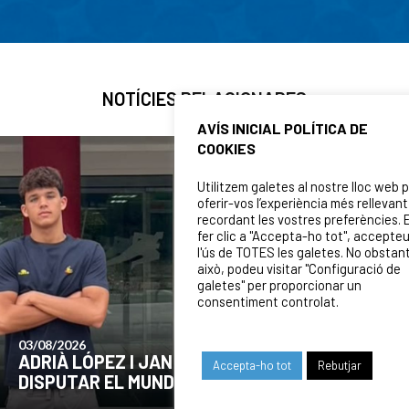
NOTÍCIES RELACIONADES
AVÍS INICIAL POLÍTICA DE
COOKIES
Utilitzem galetes al nostre lloc web 
oferir-vos l’experiència més rellevant
recordant les vostres preferències. 
fer clic a "Accepta-ho tot", accepte
l'ús de TOTES les galetes. No obstan
això, podeu visitar "Configuració de
galetes" per proporcionar un
consentiment controlat.
2026
24/07
À LÓPEZ I JAN LLORCA, CONVOCATS PER
COM
Accepta-ho tot
Rebutjar
UTAR EL MUNDIAL U16 DE ZAGREB
EL 