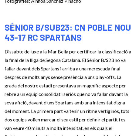
Fotografies: Ainhoa Sánchez Pinacho
SÈNIOR B/SUB23: CN POBLE NOU
43-17 RC SPARTANS
Dissabte de luxe a la Mar Bella per certificar la classificació a
la final de la lliga de Segona Catalana. El Sènior B/S23 no va
fallar davant dels
Spartans
i arriba a una merescuda final
després de molts anys sense presència a uns play-offs. La
grada del nostre estadi presentava un magnífic aspecte per
rebre a un equip consolidat i seriós que no va fallar davant la
seva afició, davant d’uns
Spartans
amb una intensitat digna
del moment. La primera part va tenir un ritme vertiginós, tots
dos equips volien marcar el seu estil per definir el partit i es
van veure 40 minuts a molta intensitat, en els quals el