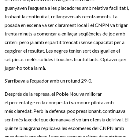
guanyaven
l’esquena
a les
placadores
amb relativa facilitat i,
trobant la continuïtat, rellançaven als recolzaments. La
posada en escena va ser clarament local i el
CNPN
va trigar
trenta minuts a començar a enllaçar seqüències de joc amb
criteri, però ja amb el partit trencat i sense capacitat per a
capgirar el resultat. Les negres tenien sort desigual en el
set
piece
: melés sòlides i
touches
trontollants
. Optaven per
jugar-ho tot a la mà.
S’arribava a l’equador amb un rotund 29-0.
Després de la represa, el Poble Nou va millorar
el percentatge en la conquesta i va moure pilota amb
més claredat. Però la defensa, poc pressionant, continuava
sent més laxe del que demanava el volum ofensiu del rival. El
quinze blaugrana replicava les escomeses del CNPN amb
encadenats precisos, i anaven sumant a ritme de metrònom.