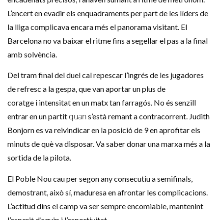
L’encert en evadir els
enquadraments
per part de les líders de
la lliga complicava encara més el panorama visitant. El
Barcelona no va baixar el ritme fins a segellar el pas a la final
amb solvència.
Del tram final del duel cal repescar l’ingrés de les jugadores
de refresc a la gespa, que van aportar un plus de
coratge i intensitat en un matx tan farragós. No
és
senzill
quan
entrar en un partit
s’està remant a contracorrent. Judith
Bonjorn es va reivindicar en la posició de 9 en aprofitar els
minuts de què va disposar. Va saber donar una marxa més a la
sortida de la pilota.
El Poble Nou cau per segon any consecutiu a semifinals,
demostrant, això sí, maduresa en afrontar les complicacions.
L’actitud dins el camp va ser sempre encomiable, mantenint
l’esperit d’equip i l’esportivitat.