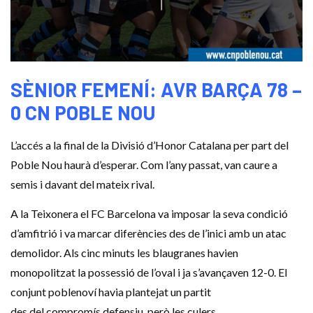
SÈNIOR FEMENÍ: AVR BARÇA 78 –
0
CN POBLE NOU
L’accés a la final de la Divisió d’Honor Catalana per part del
Poble Nou haurà d’esperar. Com l’any passat, van caure a
semis i davant del mateix rival.
A la Teixonera el FC Barcelona va imposar la seva condició
d’amfitrió i va marcar diferències des de l’inici amb un atac
demolidor.
Als cinc minuts
les blaugranes havien
monopolitzat la possessió de l’oval i ja s’avançaven 12-0. El
conjunt
poblenoví
havia plantejat un partit
des del compromís defensiu, però les culers