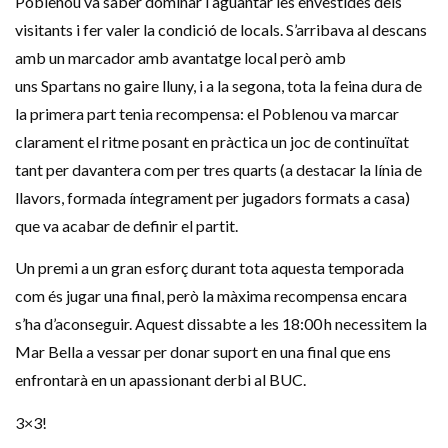
Poblenou va saber dominar i aguantar les envestides dels
visitants i fer valer la condició de locals. S’arribava al descans
amb un marcador amb avantatge local però amb
uns
Spartans
no gaire lluny, i a la segona, tota la feina dura de
la primera part tenia recompensa: el Poblenou va marcar
clarament el ritme posant en pràctica un joc de continuïtat
tant per davantera com per tres quarts (a destacar la línia de
llavors, formada íntegrament per jugadors formats a casa)
que va acabar de definir el partit.
Un premi a un gran esforç durant tota aquesta temporada
com és jugar una final, però la màxima recompensa encara
s’ha d’aconseguir. Aquest dissabte a les 18:00 h necessitem la
Mar Bella a vessar per donar suport en una final que ens
enfrontarà en un apassionant derbi al BUC.
3×3!